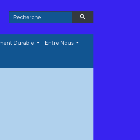
search
ment Durable
Entre Nous