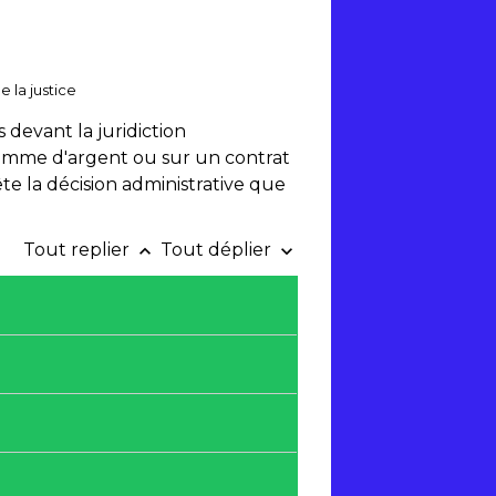
e la justice
s devant la juridiction
 somme d'argent ou sur un contrat
e la décision administrative que
Tout replier
Tout déplier
keyboard_arrow_up
keyboard_arrow_down