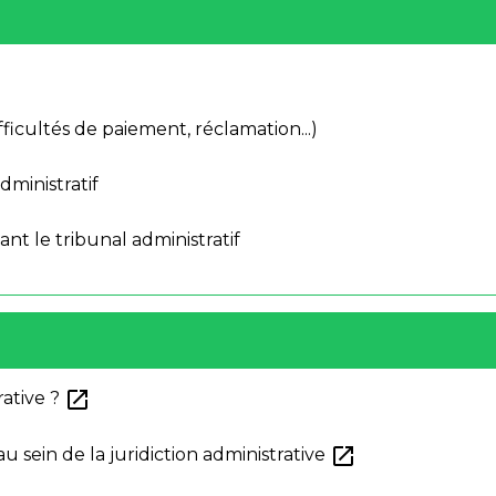
difficultés de paiement, réclamation...)
dministratif
t le tribunal administratif
open_in_new
rative ?
open_in_new
 sein de la juridiction administrative