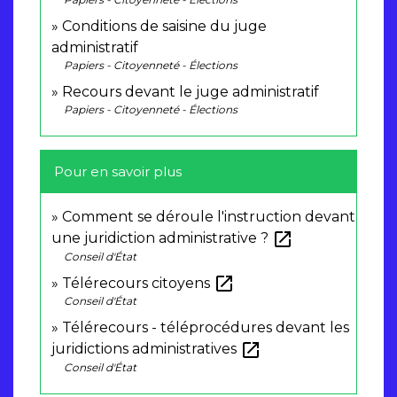
Conditions de saisine du juge
administratif
Papiers - Citoyenneté - Élections
Recours devant le juge administratif
Papiers - Citoyenneté - Élections
Pour en savoir plus
Comment se déroule l'instruction devant
open_in_new
une juridiction administrative ?
Conseil d'État
open_in_new
Télérecours citoyens
Conseil d'État
Télérecours - téléprocédures devant les
open_in_new
juridictions administratives
Conseil d'État