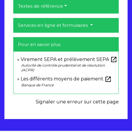
Textes de référence
Services en ligne et formulaires
Pour en savoir plus
open_in_new
Virement SEPA et prélèvement SEPA
Autorité de contrôle prudentiel et de résolution
(ACPR)
open_in_new
Les différents moyens de paiement
Banque de France
Signaler une erreur sur cette page