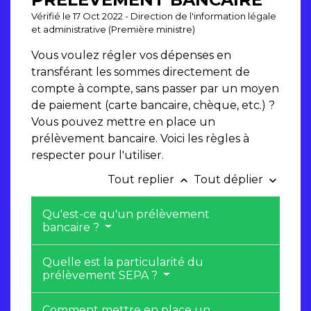
Vérifié le 17 Oct 2022 - Direction de l'information légale
et administrative (Première ministre)
Vous voulez régler vos dépenses en
transférant les sommes directement de
compte à compte, sans passer par un moyen
de paiement (carte bancaire, chèque, etc.) ?
Vous pouvez mettre en place un
prélèvement bancaire. Voici les règles à
respecter pour l'utiliser.
Tout replier
Tout déplier
keyboard_arrow_up
keyboard_arrow_down
Qu'est-ce qu'un prélèvement
bancaire ?
Quelle est la particularité du
prélèvement SEPA ?
Comment mettre en place un