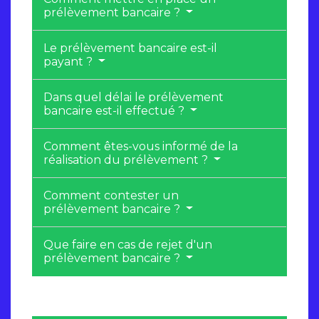
prélèvement bancaire ?
Le prélèvement bancaire est-il
payant ?
Dans quel délai le prélèvement
bancaire est-il effectué ?
Comment êtes-vous informé de la
réalisation du prélèvement ?
Comment contester un
prélèvement bancaire ?
Que faire en cas de rejet d'un
prélèvement bancaire ?