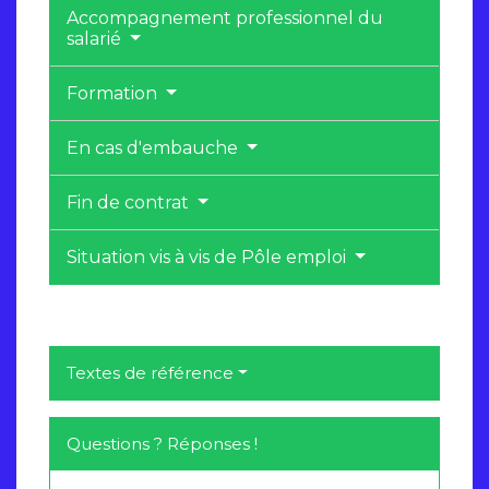
Accompagnement professionnel du
salarié
Formation
En cas d'embauche
Fin de contrat
Situation vis à vis de Pôle emploi
Textes de référence
Questions ? Réponses !