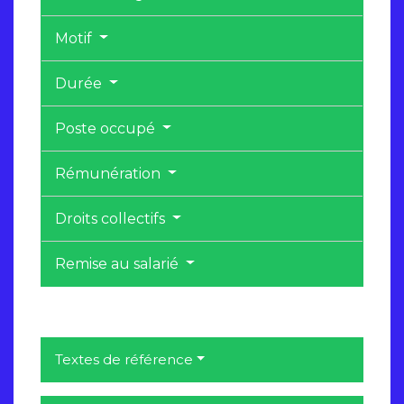
Motif
Durée
Poste occupé
Rémunération
Droits collectifs
Remise au salarié
Textes de référence