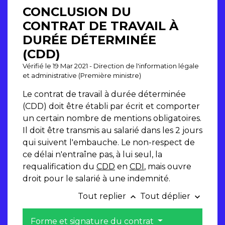
CONCLUSION DU
CONTRAT DE TRAVAIL À
DURÉE DÉTERMINÉE
(CDD)
Vérifié le 19 Mar 2021 - Direction de l'information légale
et administrative (Première ministre)
Le contrat de travail à durée déterminée
(CDD) doit être établi par écrit et comporter
un certain nombre de mentions obligatoires.
Il doit être transmis au salarié dans les 2 jours
qui suivent l'embauche. Le non-respect de
ce délai n'entraîne pas, à lui seul, la
requalification du
CDD
en
CDI
, mais ouvre
droit pour le salarié à une indemnité.
Tout replier
Tout déplier
keyboard_arrow_up
keyboard_arrow_down
Forme et signature du contrat