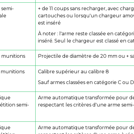
 semi-
+ de 11 coups sans recharger, avec char
ale
cartouches ou lorsqu'un chargeur amov
est inséré
À noter : l'arme reste classée en catégori
inséré. Seul le chargeur est classé en ca
s munitions
Projectile de diamètre de 20 mm ou + sa
s munitions
Calibre supérieur au calibre 8
Sauf armes classées en catégorie C ou D 
tique
Arme automatique transformée pour de
étition semi-
respectant les critères d'une arme sem
tique
Arme automatique transformée pour de