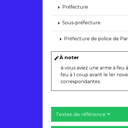
arrow_right
Préfecture
arrow_right
Sous-préfecture
arrow_right
Préfecture de police de Pari
À noter
edit
si vous aviez une arme à feu
feu à 1 coup avant le 1
er
novem
correspondantes.
Textes de référence