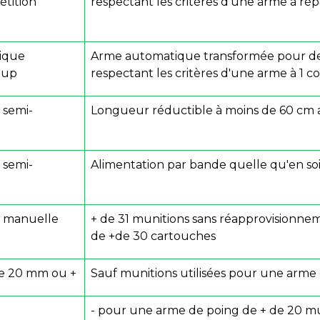
étition
respectant les critères d'une arme à ré
tique
Arme automatique transformée pour de
oup
respectant les critères d'une arme à 1 c
 semi-
Longueur réductible à moins de 60 cm 
 semi-
Alimentation par bande quelle qu'en soi
n manuelle
+ de 31 munitions sans réapprovisionne
de +de 30 cartouches
 de 20 mm ou +
Sauf munitions utilisées pour une arme
- pour une arme de poing de + de 20 m