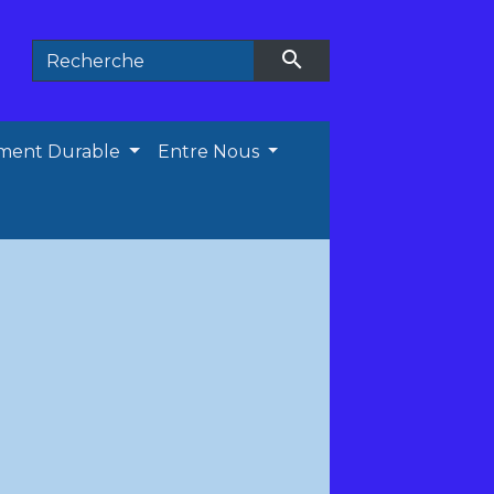
search
ment Durable
Entre Nous