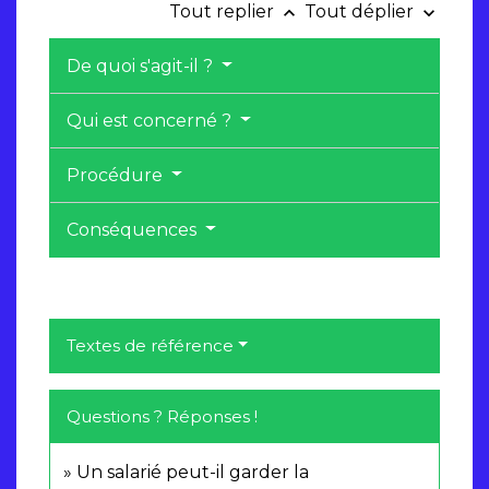
Tout replier
Tout déplier
keyboard_arrow_up
keyboard_arrow_down
De quoi s'agit-il ?
Qui est concerné ?
Procédure
Conséquences
Textes de référence
Questions ? Réponses !
Un salarié peut-il garder la