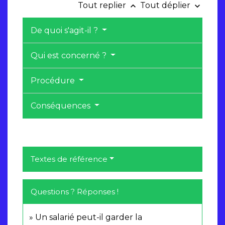
Tout replier
Tout déplier
keyboard_arrow_up
keyboard_arrow_down
De quoi s'agit-il ?
Qui est concerné ?
Procédure
Conséquences
Textes de référence
Questions ? Réponses !
Un salarié peut-il garder la