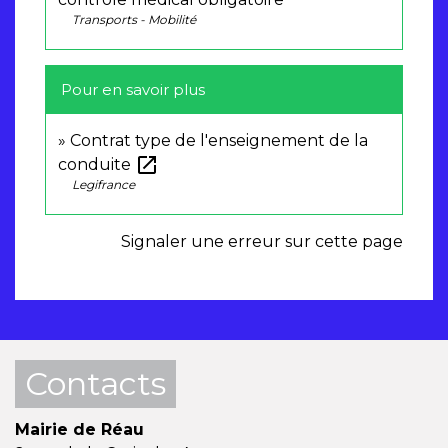
Transports - Mobilité
Pour en savoir plus
Contrat type de l'enseignement de la
open_in_new
conduite
Legifrance
Signaler une erreur sur cette page
Contacts
Mairie de Réau