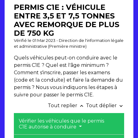
PERMIS C1E : VÉHICULE
ENTRE 3,5 ET 7,5 TONNES
AVEC REMORQUE DE PLUS
DE 750 KG
Vérifié le 01 Mar 2023 - Direction de l'information légale
et administrative (Première ministre)
Quels véhicules peut-on conduire avec le
permis C1E ? Quel est l'âge minimum ?
Comment s'inscrire, passer les examens
(code et la conduite) et faire la demande du
permis ? Nous vous indiquons les étapes à
suivre pour passer le permis C1E.
Tout replier
Tout déplier
keyboard_arrow_up
keyboard_arrow_down
Vérifier les véhicules que le permis
C1E autorise à conduire