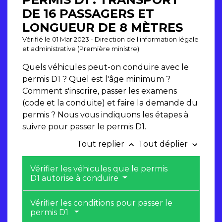
DE 16 PASSAGERS ET
LONGUEUR DE 8 MÈTRES
Vérifié le 01 Mar 2023 - Direction de l'information légale
et administrative (Première ministre)
Quels véhicules peut-on conduire avec le
permis D1 ? Quel est l'âge minimum ?
Comment s'inscrire, passer les examens
(code et la conduite) et faire la demande du
permis ? Nous vous indiquons les étapes à
suivre pour passer le permis D1.
Tout replier
Tout déplier
keyboard_arrow_up
keyboard_arrow_down
Vérifier les véhicules que le permis
D1 autorise à conduire
Vérifier les conditions pour passer le
permis D1