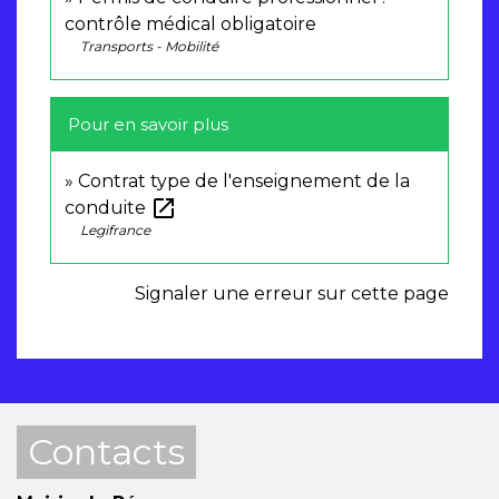
contrôle médical obligatoire
Transports - Mobilité
Pour en savoir plus
Contrat type de l'enseignement de la
open_in_new
conduite
Legifrance
Signaler une erreur sur cette page
Contacts