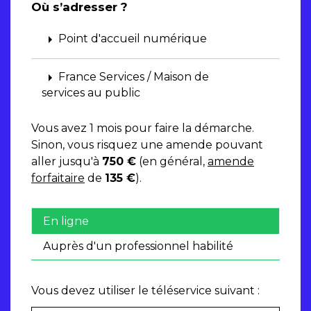
Où s’adresser ?
arrow_right
Point d'accueil numérique
arrow_right
France Services / Maison de
services au public
Vous avez 1 mois pour faire la démarche.
Sinon, vous risquez une amende pouvant
aller jusqu'à
750 €
(en général,
amende
forfaitaire
de
135 €
).
En ligne
Auprès d'un professionnel habilité
Vous devez utiliser le téléservice suivant :