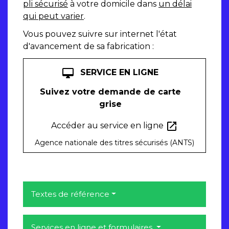
pli sécurisé
à votre domicile dans
un délai
qui peut varier
.
Vous pouvez suivre sur internet l'état
d'avancement de sa fabrication :
desktop_mac
SERVICE EN LIGNE
Suivez votre demande de carte
grise
open_in_new
Accéder au service en ligne
Agence nationale des titres sécurisés (ANTS)
Textes de référence
Services en ligne et formulaires