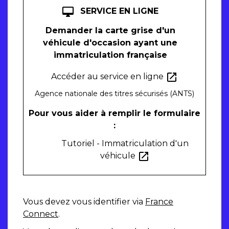
desktop_mac
SERVICE EN LIGNE
Demander la carte grise d'un
véhicule d'occasion ayant une
immatriculation française
open_in_new
Accéder au service en ligne
Agence nationale des titres sécurisés (ANTS)
Pour vous aider à remplir le formulaire
:
Tutoriel - Immatriculation d'un
open_in_new
véhicule
Vous devez vous identifier via
France
Connect
.