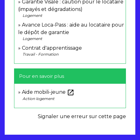
Garantie Visale : caution pour le locataire
(impayés et dégradations)
Logement
Avance Loca-Pass : aide au locataire pour
le dépôt de garantie
Logement
Contrat d'apprentissage
Travail - Formation
Pour en savoir plus
open_in_new
Aide mobili-jeune
Action logement
Signaler une erreur sur cette page