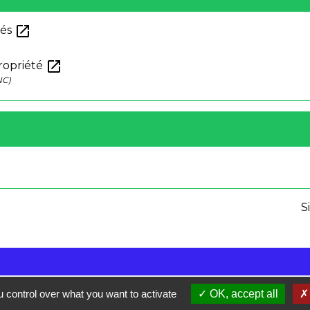
open_in_new
tés
open_in_new
propriété
NC)
S
 control over what you want to activate
OK, accept all