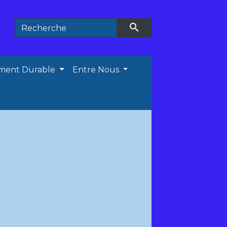
search
ment Durable
Entre Nous