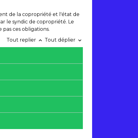
nt de la copropriété et l'état de
ar le syndic de copropriété. Le
e pas ces obligations.
Tout replier
Tout déplier
keyboard_arrow_up
keyboard_arrow_down