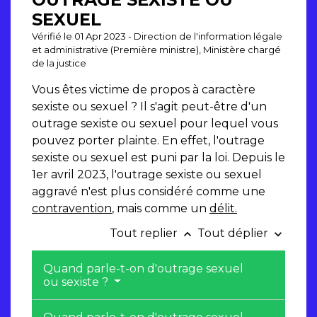
SEXUEL
Vérifié le 01 Apr 2023 - Direction de l'information légale
et administrative (Première ministre), Ministère chargé
de la justice
Vous êtes victime de propos à caractère
sexiste ou sexuel ? Il s'agit peut-être d'un
outrage sexiste ou sexuel pour lequel vous
pouvez porter plainte. En effet, l'outrage
sexiste ou sexuel est puni par la loi. Depuis le
1
er
avril 2023, l'outrage sexiste ou sexuel
aggravé n'est plus considéré comme une
contravention
, mais comme un
délit.
Tout replier
Tout déplier
keyboard_arrow_up
keyboard_arrow_down
Quand parle-t-on d'outrage sexuel
ou sexiste ?