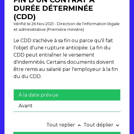
DURÉE DÉTERMINÉE
(CDD)
Vérifié le 26 Nov 2021 - Direction de l'information légale
et administrative (Première ministre)
Le CDD s'achève à sa fin ou parce qu'il fait
l'objet d'une rupture anticipée. La fin du
CDD peut entraîner le versement
d'indemnités. Certains documents doivent
être remis au salarié par l'employeur à la fin
du du CDD.
À la date prévue
Avant
Tout replier
Tout déplier
keyboard_arrow_up
keyboard_arrow_down