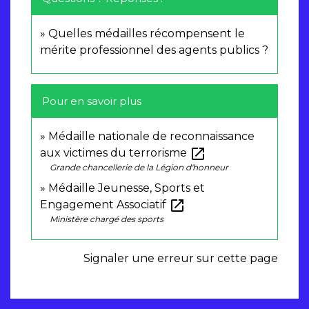
Quelles médailles récompensent le
mérite professionnel des agents publics ?
Pour en savoir plus
Médaille nationale de reconnaissance
open_in_new
aux victimes du terrorisme
Grande chancellerie de la Légion d'honneur
Médaille Jeunesse, Sports et
open_in_new
Engagement Associatif
Ministère chargé des sports
Signaler une erreur sur cette page