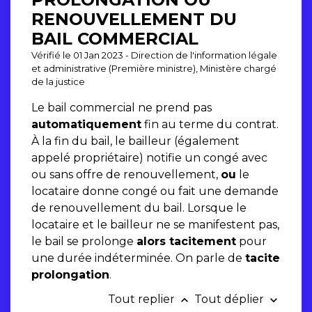
RENOUVELLEMENT DU
BAIL COMMERCIAL
Vérifié le 01 Jan 2023 - Direction de l'information légale
et administrative (Première ministre), Ministère chargé
de la justice
Le bail commercial ne prend pas
automatiquement
fin au terme du contrat.
À la fin du bail, le bailleur (également
appelé propriétaire) notifie un congé avec
ou sans offre de renouvellement,
ou
le
locataire donne congé ou fait une demande
de renouvellement du bail. Lorsque le
locataire et le bailleur ne se manifestent pas,
le bail se prolonge
alors tacitement
pour
une durée indéterminée. On parle de
tacite
prolongatio
n
.
Tout replier
Tout déplier
keyboard_arrow_up
keyboard_arrow_down