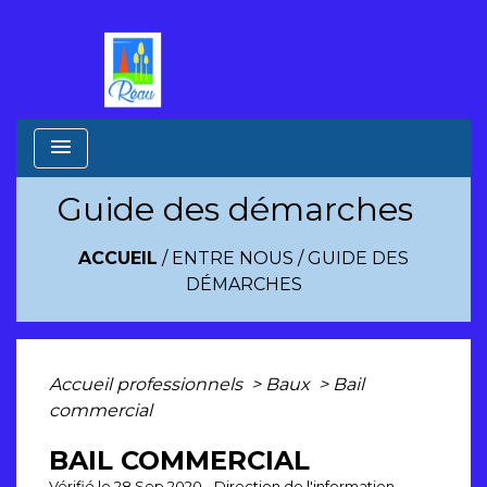
menu
Guide des démarches
ACCUEIL
/
ENTRE NOUS
/
GUIDE DES
DÉMARCHES
Accueil professionnels
>
Baux
>
Bail
commercial
BAIL COMMERCIAL
Vérifié le 28 Sep 2020 - Direction de l'information