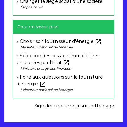
Changer le siège social d'une société
Étapes de vie
Pour en savoir plus
open_in_new
Choisir son fournisseur d'énergie
Médiateur national de l'énergie
Sélection des cessions immobilières
open_in_new
proposées par l'État
Ministère chargé des finances
Foire aux questions sur la fourniture
open_in_new
d'énergie
Médiateur national de l'énergie
Signaler une erreur sur cette page