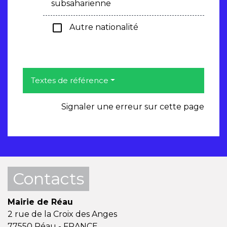
subsaharienne
check_box_outline_blank
Autre nationalité
Textes de référence
Signaler une erreur sur cette page
Contacts
Mairie de Réau
2 rue de la Croix des Anges
77550 Réau - FRANCE