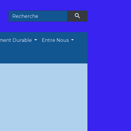
search
ment Durable
Entre Nous