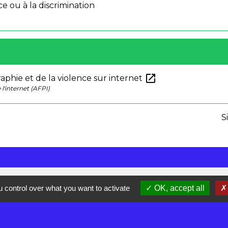
nce ou à la discrimination
open_in_new
phie et de la violence sur internet
 l'internet (AFPI)
S
 control over what you want to activate
OK, accept all