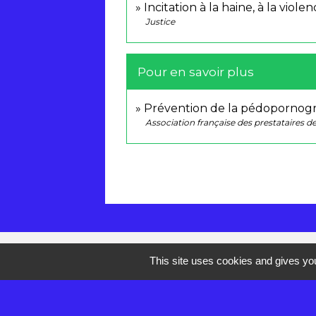
Incitation à la haine, à la viole
Justice
Pour en savoir plus
Prévention de la pédopornogra
Association française des prestataires de
Contacts
This site uses cookies and gives you
Mairie de Réau
2 rue de la Croix des Anges