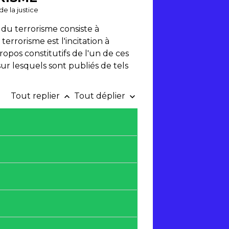
de la justice
 du terrorisme consiste à
rrorisme est l'incitation à
opos constitutifs de l'un de ces
sur lesquels sont publiés de tels
Tout replier
Tout déplier
keyboard_arrow_up
keyboard_arrow_down