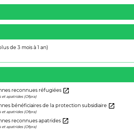
plus de 3 mois à 1 an)
open_in_new
sonnes reconnues réfugiées
s et apatrides (Ofpra)
open_in_new
nnes bénéficiaires de la protection subsidiaire
s et apatrides (Ofpra)
open_in_new
sonnes reconnues apatrides
s et apatrides (Ofpra)