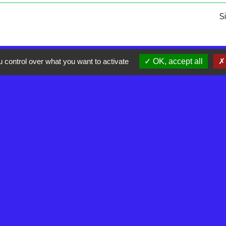
S
 control over what you want to activate
OK, accept all
olitique de confidentialité
-
Accessibilité
-
Plan du site