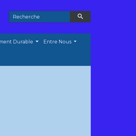
search
ment Durable
Entre Nous