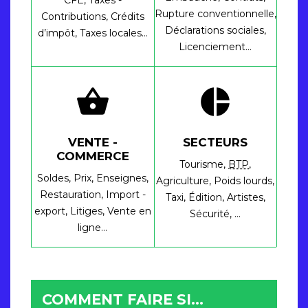
CFE,
Taxes -
Rupture conventionnelle,
Contributions,
Crédits
Déclarations sociales,
d’impôt,
Taxes locales…
Licenciement…
shopping_basket
pie_chart
VENTE -
SECTEURS
COMMERCE
Tourisme,
BTP
,
Soldes,
Prix,
Enseignes,
Agriculture,
Poids lourds,
Restauration,
Import -
Taxi,
Édition,
Artistes,
export,
Litiges,
Vente en
Sécurité, …
ligne…
COMMENT FAIRE SI…