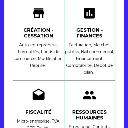
store
assessment
CRÉATION -
GESTION -
CESSATION
FINANCES
Auto-entrepreneur,
Facturation,
Marchés
Formalités,
Fonds de
publics,
Bail commercial,
commerce,
Modification,
Financement,
Reprise…
Comptabilité,
Dépôt de
bilan…
drafts
people
FISCALITÉ
RESSOURCES
HUMAINES
Micro-entreprise,
TVA,
Embauche,
Contrats,