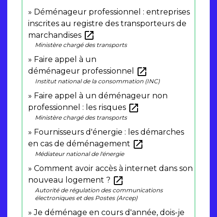
Déménageur professionnel : entreprises
inscrites au registre des transporteurs de
open_in_new
marchandises
Ministère chargé des transports
Faire appel à un
open_in_new
déménageur professionnel
Institut national de la consommation (INC)
Faire appel à un déménageur non
open_in_new
professionnel : les risques
Ministère chargé des transports
Fournisseurs d'énergie : les démarches
open_in_new
en cas de déménagement
Médiateur national de l'énergie
Comment avoir accès à internet dans son
open_in_new
nouveau logement ?
Autorité de régulation des communications
électroniques et des Postes (Arcep)
Je déménage en cours d'année, dois-je