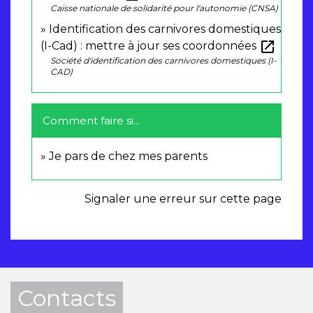
Caisse nationale de solidarité pour l'autonomie (CNSA)
Identification des carnivores domestiques
open_in_new
(I-Cad) : mettre à jour ses coordonnées
Société d'identification des carnivores domestiques (I-
CAD)
Comment faire si...
Je pars de chez mes parents
Signaler une erreur sur cette page
Contacts