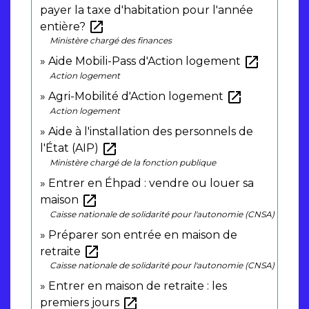
payer la taxe d'habitation pour l'année
open_in_new
entière?
Ministère chargé des finances
open_in_new
Aide Mobili-Pass d'Action logement
Action logement
open_in_new
Agri-Mobilité d'Action logement
Action logement
Aide à l'installation des personnels de
open_in_new
l'État (AIP)
Ministère chargé de la fonction publique
Entrer en Éhpad : vendre ou louer sa
open_in_new
maison
Caisse nationale de solidarité pour l'autonomie (CNSA)
Préparer son entrée en maison de
open_in_new
retraite
Caisse nationale de solidarité pour l'autonomie (CNSA)
Entrer en maison de retraite : les
open_in_new
premiers jours