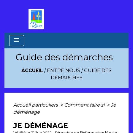
menu
Guide des démarches
ACCUEIL
/
ENTRE NOUS
/
GUIDE DES
DÉMARCHES
Accueil particuliers
>
Comment faire si
>
Je
déménage
JE DÉMÉNAGE
Vérifié le 21 Jun 2022 - Direction de l'information légale